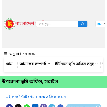
বাংলাদেশ জাতীয় তথ্য বাতায়ন
BN
দেখুন
মেনু নির্বাচন করুন
আমাদের সম্পর্কে
ইউনিয়ন ভূমি অফিস সমূহ
আম
উপজেলা ভূমি অফিস, সরাইল
এই কনটেন্টটি শেয়ার করতে ক্লিক করুন