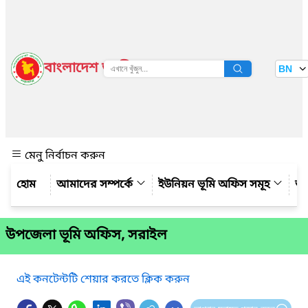
বাংলাদেশ জাতীয় তথ্য বাতায়ন
BN
দেখুন
মেনু নির্বাচন করুন
আমাদের সম্পর্কে
ইউনিয়ন ভূমি অফিস সমূহ
আম
উপজেলা ভূমি অফিস, সরাইল
এই কনটেন্টটি শেয়ার করতে ক্লিক করুন