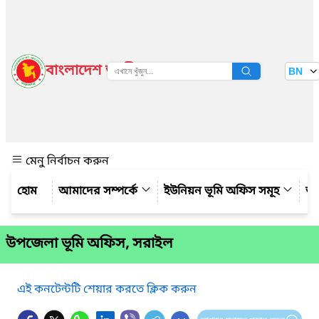
বাংলাদেশ জাতীয় তথ্য বাতায়ন
BN
দেখুন
মেনু নির্বাচন করুন
আমাদের সম্পর্কে
ইউনিয়ন ভূমি অফিস সমূহ
আম
উপজেলা ভূমি অফিস, সরাইল
এই কনটেন্টটি শেয়ার করতে ক্লিক করুন